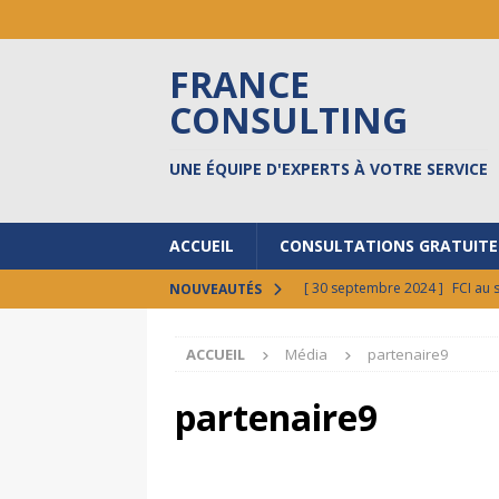
FRANCE
CONSULTING
UNE ÉQUIPE D'EXPERTS À VOTRE SERVICE
ACCUEIL
CONSULTATIONS GRATUITE
[ 30 septembre 2024 ]
FCI au 
NOUVEAUTÉS
[ 17 septembre 2024 ]
8 BONN
ACCUEIL
Média
partenaire9
ACTUALITÉS
[ 12 février 2026 ]
Vos états l
partenaire9
[ 30 juillet 2025 ]
Le Centre d’
[ 17 octobre 2024 ]
Prêts à do