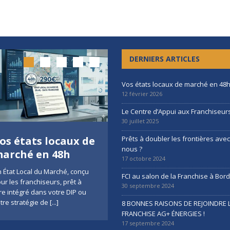
DERNIERS ARTICLES
Vos états locaux de marché en 48
12 février 2026
Le Centre d’Appui aux Franchiseur
30 juillet 2025
os états locaux de
Le Centre d’Appui
Prêts à doubler les frontières ave
nous ?
arché en 48h
aux Franchiseurs
17 octobre 2024
 État Local du Marché, conçu
Une nouvelle ressource
FCI au salon de la Franchise à Bo
ur les franchiseurs, prêt à
stratégique signée France
30 septembre 2024
re intégré dans votre DIP ou
Consulting Lancer, structurer ou
tre stratégie de
[...]
piloter un réseau de franchise
8 BONNES RAISONS DE REJOINDRE 
ne devrait jamais être un
[...]
FRANCHISE AG+ ÉNERGIES !
17 septembre 2024