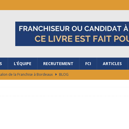
S
L’ÉQUIPE
RECRUTEMENT
FCI
ARTICLES
salon de la Franchise à Bordeaux
BLOG
ES RAISONS DE REJOINDRE LA FRANCHISE AG+ ÉNERGIES !
ocaux de marché en 48h
BLOG
Appui aux Franchiseurs
BLOG
ubler les frontières avec nous ?
BLOG