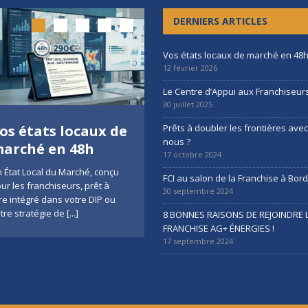
DERNIERS ARTICLES
Vos états locaux de marché en 48
12 février 2026
Le Centre d’Appui aux Franchiseur
30 juillet 2025
os états locaux de
Le Centre d’Appui
Prêts à doubler les frontières ave
nous ?
arché en 48h
aux Franchiseurs
17 octobre 2024
 État Local du Marché, conçu
Une nouvelle ressource
FCI au salon de la Franchise à Bo
ur les franchiseurs, prêt à
stratégique signée France
30 septembre 2024
re intégré dans votre DIP ou
Consulting Lancer, structurer ou
tre stratégie de
[...]
piloter un réseau de franchise
8 BONNES RAISONS DE REJOINDRE 
ne devrait jamais être un
[...]
FRANCHISE AG+ ÉNERGIES !
17 septembre 2024