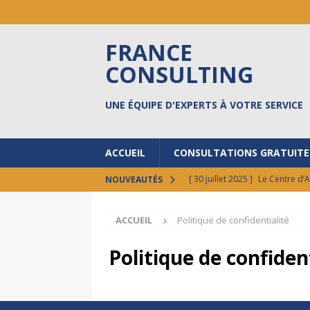
FRANCE
CONSULTING
UNE ÉQUIPE D'EXPERTS À VOTRE SERVICE
ACCUEIL
CONSULTATIONS GRATUITE
[ 30 juillet 2025 ]
Le Centre d’
NOUVEAUTÉS
[ 17 octobre 2024 ]
Prêts à do
ACCUEIL
Politique de confidentialité
[ 30 septembre 2024 ]
FCI au 
[ 17 septembre 2024 ]
8 BONN
Politique de confiden
ACTUALITÉS
[ 12 février 2026 ]
Vos états l