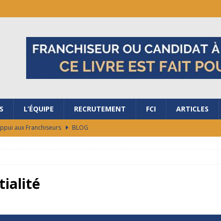
S
L’ÉQUIPE
RECRUTEMENT
FCI
ARTICLES
Appui aux Franchiseurs
BLOG
ubler les frontières avec nous ?
BLOG
salon de la Franchise à Bordeaux
BLOG
ES RAISONS DE REJOINDRE LA FRANCHISE AG+ ÉNERGIES !
tialité
ocaux de marché en 48h
BLOG