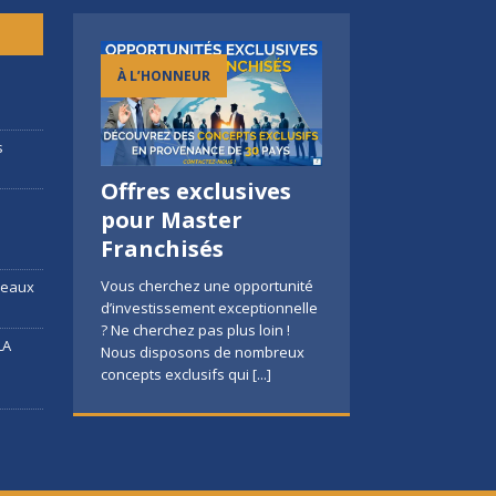
À L’HONNEUR
h
s
Offres exclusives
Prêts à doubler les
FCI au salon de 
c
pour Master
frontières avec
Franchise à
Franchisés
nous ?
Bordeaux
Vous cherchez une opportunité
rdeaux
Prêt à doubler les frontières, à
FRONT CONSULTING
d’investissement exceptionnelle
exporter votre savoir-faire à
INTERNATIONAL Sera prés
? Ne cherchez pas plus loin !
LA
travers le monde, ? Forts de
Village de la Franchise 202
Nous disposons de nombreux
notre présence dans plus
[...]
Bordeaux le 18 novembre.
concepts exclusifs qui
[...]
c’est…+ 1950 Franchises
[..