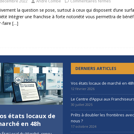
 décembre 2022
Andre Combe
Commentaires fermés
tivement la question se pose, surtout à ceux qui disposent d’une surf
iété Intégrer une franchise à forte notoriété vous permettra de béné
r-faire
[…]
DERNIERS ARTICLES
Vos états locaux de marché en 48
12 février 2026
Le Centre d’Appui aux Franchiseur
30 juillet 2025
os états locaux de
Le Centre d’Appui
Prêts à doubler les frontières ave
nous ?
arché en 48h
aux Franchiseurs
17 octobre 2024
 État Local du Marché, conçu
Une nouvelle ressource