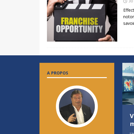
30
Effec
notor
savoi
A PROPOS
8 BONNES RAISONS
V
DE REJOINDRE LA
m
FRANCHISE AG+
Un