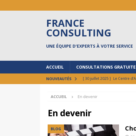
FRANCE
CONSULTING
UNE ÉQUIPE D'EXPERTS À VOTRE SERVICE
ACCUEIL
CONSULTATIONS GRATUITE
[ 30 juillet 2025 ]
Le Centre d’
NOUVEAUTÉS
[ 17 octobre 2024 ]
Prêts à do
ACCUEIL
En devenir
[ 30 septembre 2024 ]
FCI au 
[ 17 septembre 2024 ]
8 BONN
En devenir
ACTUALITÉS
Cho
BLOG
[ 12 février 2026 ]
Vos états l