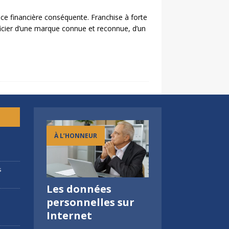
ace financière conséquente. Franchise à forte
ficier d’une marque connue et reconnue, d’un
À L’HONNEUR
h
s
Les données
Prêts à doubler les
FCI au salon de 
c
personnelles sur
frontières avec
Franchise à
Internet
nous ?
Bordeaux