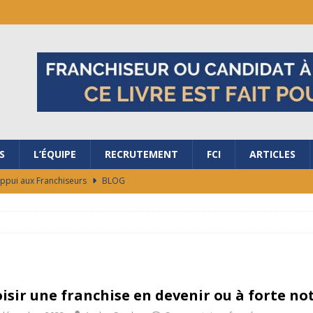
S
L’ÉQUIPE
RECRUTEMENT
FCI
ARTICLES
Appui aux Franchiseurs
BLOG
ubler les frontières avec nous ?
BLOG
salon de la Franchise à Bordeaux
BLOG
ES RAISONS DE REJOINDRE LA FRANCHISE AG+ ÉNERGIES !
isir une franchise en devenir ou à forte not
ocaux de marché en 48h
BLOG