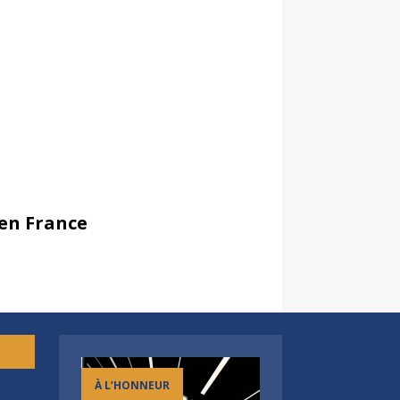
 en France
À L’HONNEUR
h