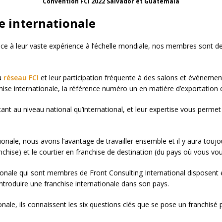
Convention FCI 2022 Salvador et Guatemala
e internationale
râce à leur vaste expérience à l’échelle mondiale, nos membres sont d
du
réseau FCI
et leur participation fréquente à des salons et événemen
chise internationale, la référence numéro un en matière d’exportation 
 tant au niveau national qu’international, et leur expertise vous perm
onale, nous avons l’avantage de travailler ensemble et il y aura toujo
ranchise) et le courtier en franchise de destination (du pays où vous v
tionale qui sont membres de Front Consulting International disposent
 introduire une franchise internationale dans son pays.
nale, ils connaissent les six questions clés que se pose un franchisé po