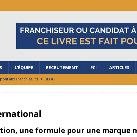
S
L’ÉQUIPE
RECRUTEMENT
FCI
ARTICLES
Appui aux Franchiseurs
BLOG
ubler les frontières avec nous ?
BLOG
salon de la Franchise à Bordeaux
BLOG
ES RAISONS DE REJOINDRE LA FRANCHISE AG+ ÉNERGIES !
ernational
tation, une formule pour une marque 
ocaux de marché en 48h
BLOG