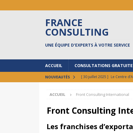
FRANCE
CONSULTING
UNE ÉQUIPE D'EXPERTS À VOTRE SERVICE
ACCUEIL
CONSULTATIONS GRATUITE
[ 30 juillet 2025 ]
Le Centre d’
NOUVEAUTÉS
[ 17 octobre 2024 ]
Prêts à do
ACCUEIL
Front Consulting International
[ 30 septembre 2024 ]
FCI au 
[ 17 septembre 2024 ]
8 BONN
Front Consulting Int
ACTUALITÉS
Les franchises d’expor
[ 12 février 2026 ]
Vos états l