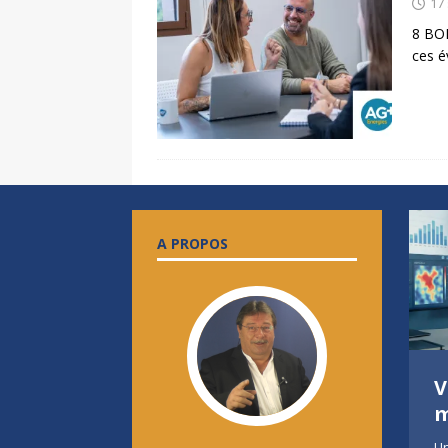
17
8 BO
ces é
A PROPOS
8 BONNES RAISONS
V
DE REJOINDRE LA
m
FRANCHISE AG+
Un