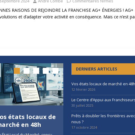
 septembre 2024
Andre Combe
Commentaires fermés
NNES RAISONS DE REJOINDRE LA FRANCHISE AG+ ÉNERGIES ! AG+ Éner
volutions et d’adapter votre activité en conséquence. Mais ce n’est p
DERNIERS ARTICLES
Vos états locaux de marché en 48
12 février 2026
Le Centre d’Appui aux Franchiseur
30 juillet 2025
os états locaux de
Le Centre d’Appui
Prêts à doubler les frontières ave
nous ?
arché en 48h
aux Franchiseurs
17 octobre 2024
 État Local du Marché, conçu
Une nouvelle ressource