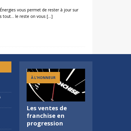
gies vous permet de rester à jour sur
as tout… le reste on vous
[…]
À L’HONNEUR
h
s
Les ventes de
Prêts à doubler les
FCI au salon de 
c
franchise en
frontières avec
Franchise à
progression
nous ?
Bordeaux