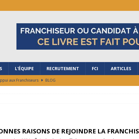
S
L’ÉQUIPE
RECRUTEMENT
FCI
ARTICLES
Appui aux Franchiseurs
BLOG
ubler les frontières avec nous ?
BLOG
salon de la Franchise à Bordeaux
BLOG
ES RAISONS DE REJOINDRE LA FRANCHISE AG+ ÉNERGIES !
ONNES RAISONS DE REJOINDRE LA FRANCHISE
ocaux de marché en 48h
BLOG