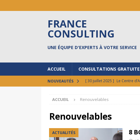
FRANCE
CONSULTING
UNE ÉQUIPE D'EXPERTS À VOTRE SERVICE
ACCUEIL
CONSULTATIONS GRATUITE
[ 30 juillet 2025 ]
Le Centre d’
NOUVEAUTÉS
[ 17 octobre 2024 ]
Prêts à do
ACCUEIL
Renouvelables
[ 30 septembre 2024 ]
FCI au 
[ 17 septembre 2024 ]
8 BONN
Renouvelables
ACTUALITÉS
8 B
ACTUALITÉS
[ 12 février 2026 ]
Vos états l