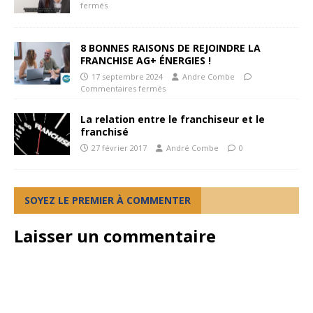
fermés
8 BONNES RAISONS DE REJOINDRE LA
FRANCHISE AG+ ÉNERGIES !
17 septembre 2024
Andre Combe
Commentaires fermés
La relation entre le franchiseur et le
franchisé
27 février 2017
André Combe
0
SOYEZ LE PREMIER À COMMENTER
Laisser un commentaire