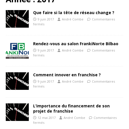
Que faire si la tête de réseau change ?
9 juin 2017
André Combe
Commentaires
fermés
Rendez-vous au salon FrankiNorte Bilbao
9 juin 2017
André Combe
Commentaires
fermés
Comment innover en franchise ?
9 juin 2017
André Combe
Commentaires
fermés
L’importance du financement de son
projet de franchise
12 mai 2017
André Combe
Commentaires
fermés