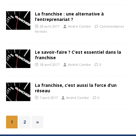
La franchise : une alternative à
l’entreprenariat ?
28 avril 2017
André Combe
Commentaires
fermés
Le savoir-faire ? C’est essentiel dans la
franchise
18 avril 2017
André Combe
0
La franchise, c’est aussi la force d’un
réseau
7 avril 2017
André Combe
0
1
2
»