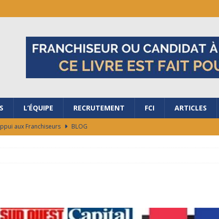
S
L’ÉQUIPE
RECRUTEMENT
FCI
ARTICLES
Appui aux Franchiseurs
BLOG
ubler les frontières avec nous ?
BLOG
salon de la Franchise à Bordeaux
BLOG
ES RAISONS DE REJOINDRE LA FRANCHISE AG+ ÉNERGIES !
ocaux de marché en 48h
BLOG