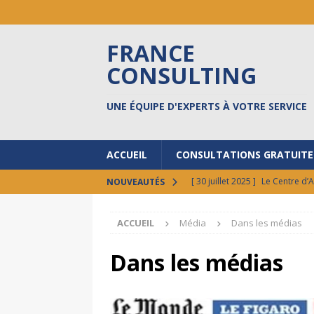
FRANCE
CONSULTING
UNE ÉQUIPE D'EXPERTS À VOTRE SERVICE
ACCUEIL
CONSULTATIONS GRATUITE
[ 30 juillet 2025 ]
Le Centre d’
NOUVEAUTÉS
[ 17 octobre 2024 ]
Prêts à do
ACCUEIL
Média
Dans les médias
[ 30 septembre 2024 ]
FCI au 
[ 17 septembre 2024 ]
8 BONN
Dans les médias
ACTUALITÉS
[ 12 février 2026 ]
Vos états l