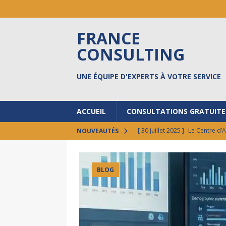
FRANCE
CONSULTING
UNE ÉQUIPE D'EXPERTS À VOTRE SERVICE
ACCUEIL
CONSULTATIONS GRATUITE
[ 30 juillet 2025 ]
Le Centre d’
NOUVEAUTÉS
[ 17 octobre 2024 ]
Prêts à do
[ 30 septembre 2024 ]
FCI au 
BLOG
[ 17 septembre 2024 ]
8 BONN
ACTUALITÉS
[ 12 février 2026 ]
Vos états l