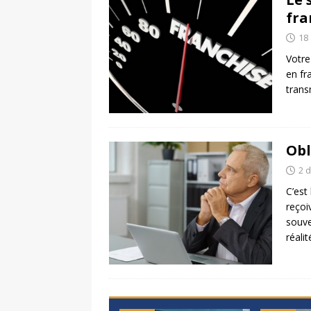
fra
18 
Votre
en fr
trans
Obl
2 
C’est
reçoi
souven
réalit