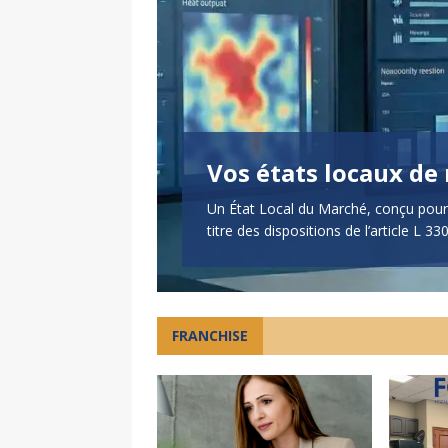
Vos états locaux de
’une marque en
Un État Local du Marché, conçu pour 
titre des dispositions de l’article L
FRANCHISE