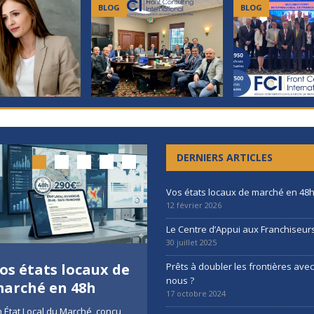
BLOG
BLOG
DERNIERS ARTICLES
Vos états locaux de marché en 48
12 février 2026
Le Centre d’Appui aux Franchiseur
30 juillet 2025
os états locaux de
Le Centre d’Appui
Prêts à doubler les frontières ave
nous ?
arché en 48h
aux Franchiseurs
17 octobre 2024
 État Local du Marché, conçu
Une nouvelle ressource