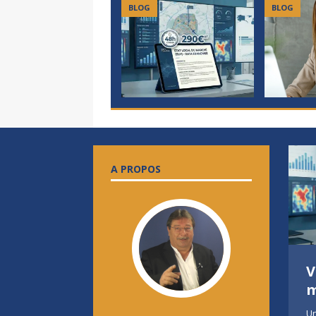
BLOG
BLOG
A PROPOS
8 BONNES RAISONS
V
DE REJOINDRE LA
m
FRANCHISE AG+
Un