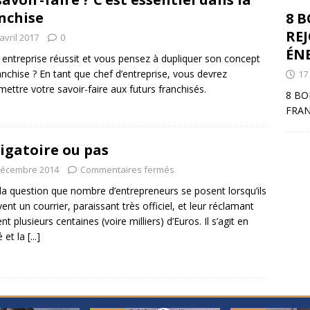
nchise
8 
RE
avril 2017
0
ÉNE
 entreprise réussit et vous pensez à dupliquer son concept
anchise ? En tant que chef d’entreprise, vous devrez
17
mettre votre savoir-faire aux futurs franchisés.
8 BO
FRAN
igatoire ou pas
décembre 2014
Commentaires fermés
 la question que nombre d’entrepreneurs se posent lorsqu’ils
vent un courrier, paraissant très officiel, et leur réclamant
t plusieurs centaines (voire milliers) d’Euros. Il s’agit en
é et la
[...]