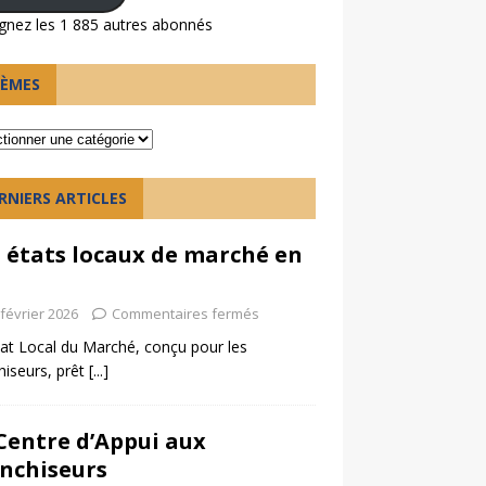
gnez les 1 885 autres abonnés
ÈMES
RNIERS ARTICLES
 états locaux de marché en
h
 février 2026
Commentaires fermés
at Local du Marché, conçu pour les
hiseurs, prêt
[...]
Centre d’Appui aux
nchiseurs