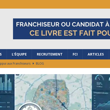
S
L’ÉQUIPE
RECRUTEMENT
FCI
ARTICLES
Appui aux Franchiseurs
BLOG
ubler les frontières avec nous ?
BLOG
salon de la Franchise à Bordeaux
BLOG
ES RAISONS DE REJOINDRE LA FRANCHISE AG+ ÉNERGIES !
ocaux de marché en 48h
BLOG