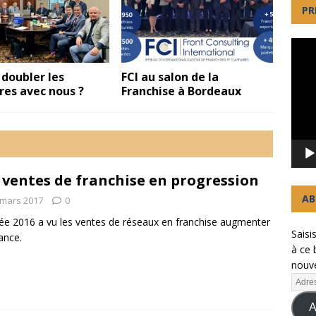
PR
Lecte
vidéo
 doubler les
FCI au salon de la
res avec nous ?
Franchise à Bordeaux
 ventes de franchise en progression
AB
 mars 2017
0
ée 2016 a vu les ventes de réseaux en franchise augmenter
Saisi
ance.
à ce 
nouve
A