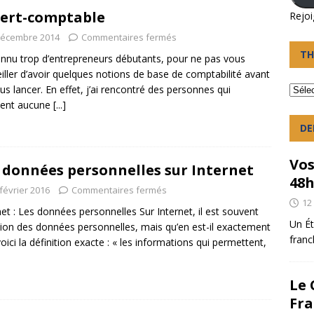
ert-comptable
Rejoi
décembre 2014
Commentaires fermés
TH
connu trop d’entrepreneurs débutants, pour ne pas vous
iller d’avoir quelques notions de base de comptabilité avant
us lancer. En effet, j’ai rencontré des personnes qui
ient aucune
[...]
DE
Vos
 données personnelles sur Internet
48
février 2016
Commentaires fermés
12
net : Les données personnelles Sur Internet, il est souvent
Un Ét
ion des données personnelles, mais qu’en est-il exactement
franc
voici la définition exacte : « les informations qui permettent,
Le 
Fra