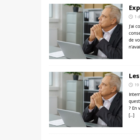
Exp
1 
J’ai 
conse
de vo
n’ava
Les
19 
Inter
quest
? En 
[...]