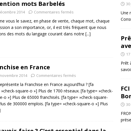
ention mots Barbelés
30 
décembre 2014
Commentaires fermés
Une n
Consu
 vous le savez, en phase de vente, chaque mot, chaque
ssion a son importance, or, il est très fréquent que nous
sions des mots du langage courant dans notre
[...]
Prê
ave
17
Prêt 
nchise en France
savoi
 novembre 2014
Commentaires fermés
eprésente la Franchise en France aujourd’hui ? [fa
FCI
 »check-square-o »] Plus de 1700 réseaux. [fa type= »check-
Bo
e-o »] Plus de 65000 franchisés. [fa type= »check-square-
Plus de 300000 emplois. [fa type= »check-square-o »] Plus
30
]
FRON
prése
savoir-faire ? C’est essentiel dans la