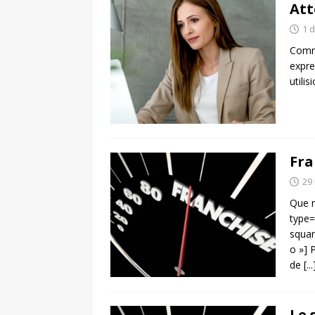
Att
1 
Comme
expre
utili
Fra
29
Que r
type=
squar
o »] 
de
[...
Le 