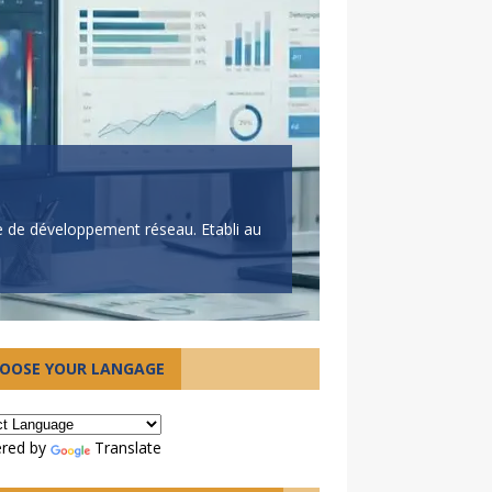
ie de développement réseau. Etabli au
Le Centr
Une nouvelle res
OOSE YOUR LANGAGE
parcours solita
red by
Translate