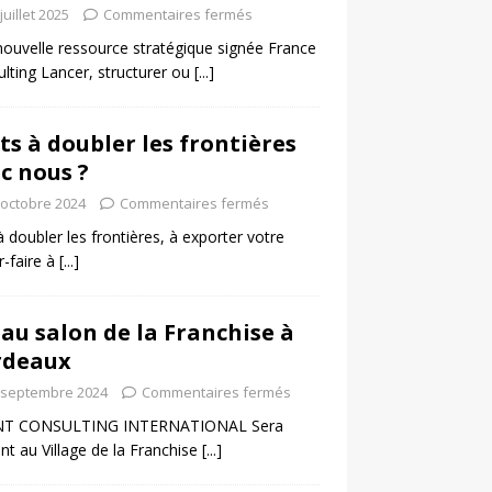
juillet 2025
Commentaires fermés
ouvelle ressource stratégique signée France
lting Lancer, structurer ou
[...]
ts à doubler les frontières
c nous ?
 octobre 2024
Commentaires fermés
à doubler les frontières, à exporter votre
r-faire à
[...]
 au salon de la Franchise à
rdeaux
 septembre 2024
Commentaires fermés
T CONSULTING INTERNATIONAL Sera
nt au Village de la Franchise
[...]