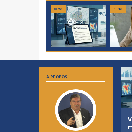
BLOG
BLOG
A PROPOS
8 BONNES RAISONS
V
DE REJOINDRE LA
m