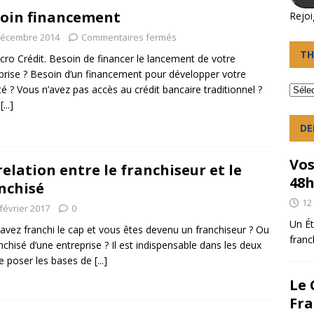
oin financement
Rejoi
décembre 2014
Commentaires fermés
TH
cro Crédit. Besoin de financer le lancement de votre
prise ? Besoin d’un financement pour développer votre
ité ? Vous n’avez pas accès au crédit bancaire traditionnel ?
s
[...]
DE
Vos
relation entre le franchiseur et le
48
nchisé
12
février 2017
0
Un Ét
avez franchi le cap et vous êtes devenu un franchiseur ? Ou
franc
anchisé d’une entreprise ? Il est indispensable dans les deux
e poser les bases de
[...]
Le 
Fra