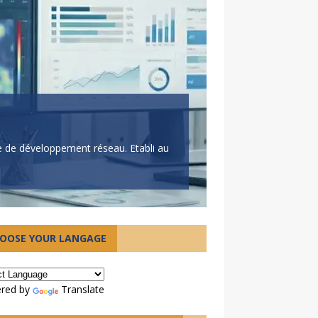
ie de développement réseau. Etabli au
Le Centr
Une nouvelle res
OOSE YOUR LANGAGE
parcours solita
red by
Translate