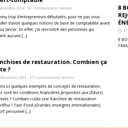
8 
décembre 2014
Commentaires fermés
RE
connu trop d’entrepreneurs débutants, pour ne pas vous
ÉNE
iller d’avoir quelques notions de base de comptabilité avant
us lancer. En effet, j’ai rencontré des personnes qui
17
ient aucune
[...]
8 BO
FRAN
nchises de restauration. Combien ça
te ?
 décembre 2022
Commentaires fermés
ns ici quelques exemples de concepts de restauration,
es sont les conditions financières proposées aux (futurs)
hisés ? Combien coûte une franchise de restauration
rd’hui ? Fast-Food (Grandes enseignes internationales)
ort personnel
[...]