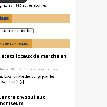
gnez les 1 885 autres abonnés
ÈMES
RNIERS ARTICLES
 états locaux de marché en
h
 février 2026
Commentaires fermés
at Local du Marché, conçu pour les
hiseurs, prêt
[...]
Centre d’Appui aux
nchiseurs