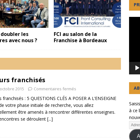
PR
Lecte
vidéo
 doubler les
FCI au salon de la
res avec nous ?
Franchise à Bordeaux
urs franchisés
AB
 octobre 2015
Commentaires fermés
s franchisés : 5 QUESTIONS CLÉS A POSER A L’ENSEIGNE
Saisi
de votre phase initiale de recherche, vous allez
à ce 
ellement être amenés à rencontrer différentes enseignes.
nouve
encontres se déroulent
[...]
A