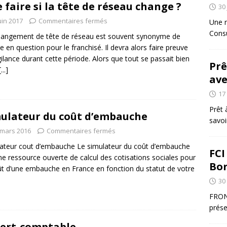
 faire si la tête de réseau change ?
30 
uin 2017
Commentaires fermés
Une n
Consu
angement de tête de réseau est souvent synonyme de
e en question pour le franchisé. Il devra alors faire preuve
gilance durant cette période. Alors que tout se passait bien
Prê
[...]
ave
17
Prêt 
ulateur du coût d’embauche
savoi
 mars 2016
Commentaires fermés
ateur cout d’embauche Le simulateur du coût d’embauche
FCI
ne ressource ouverte de calcul des cotisations sociales pour
Bo
ût d’une embauche en France en fonction du statut de votre
30
FRON
prése
ert-comptable