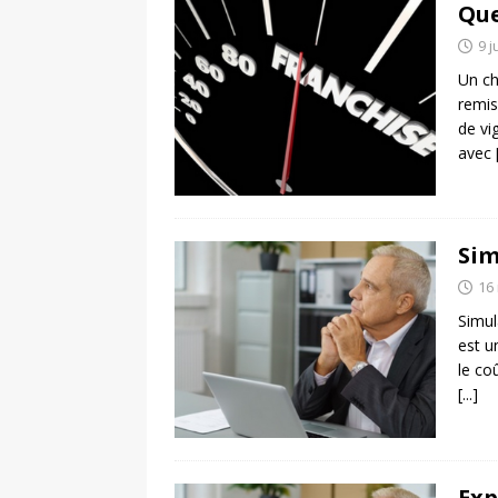
Que
9 j
Un ch
remis
de vi
avec
Sim
16
Simul
est u
le co
[...]
Exp