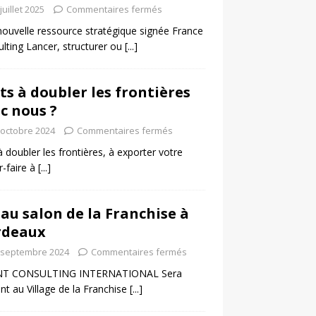
juillet 2025
Commentaires fermés
ouvelle ressource stratégique signée France
lting Lancer, structurer ou
[...]
ts à doubler les frontières
c nous ?
 octobre 2024
Commentaires fermés
à doubler les frontières, à exporter votre
r-faire à
[...]
 au salon de la Franchise à
rdeaux
 septembre 2024
Commentaires fermés
T CONSULTING INTERNATIONAL Sera
nt au Village de la Franchise
[...]