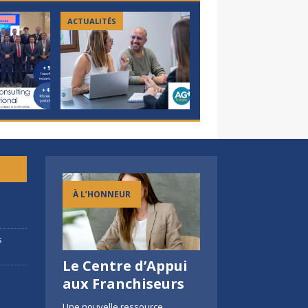
ACTUALITÉS
ACTUALITÉS
À L’HONNEUR
h
s
Le Centre d’Appui
Prêts à doubler les
FCI au salon de 
c
aux Franchiseurs
frontières avec
Franchise à
Une nouvelle ressource