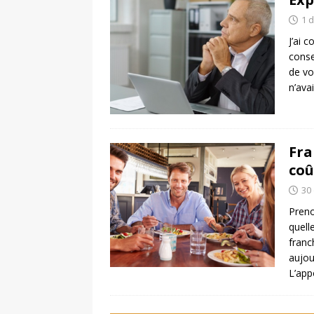
1 
J’ai 
conse
de vo
n’ava
Fra
coû
30
Preno
quell
franc
aujou
L’app