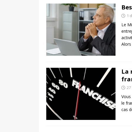
Bes
1 
Le Mi
entre
activ
Alor
La 
fra
27 
Vous 
le fr
cas d