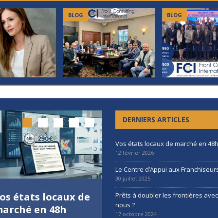
BLOG
BLOG
DERNIERS ARTICLES
Vos états locaux de marché en 48
12 février 2026
Le Centre d’Appui aux Franchiseur
30 juillet 2025
os états locaux de
Le Centre d’Appui
Prêts à doubler les frontières ave
nous ?
arché en 48h
aux Franchiseurs
17 octobre 2024