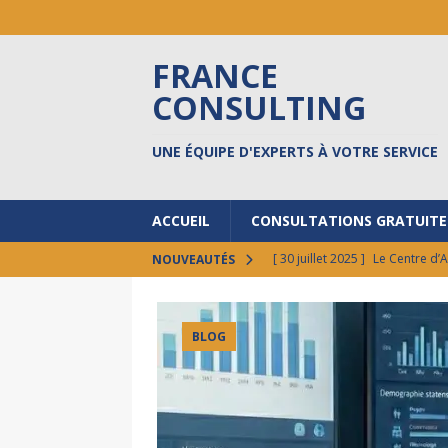
FRANCE
CONSULTING
UNE ÉQUIPE D'EXPERTS À VOTRE SERVICE
ACCUEIL
CONSULTATIONS GRATUITE
[ 30 juillet 2025 ]
Le Centre d’
NOUVEAUTÉS
[ 17 octobre 2024 ]
Prêts à do
[ 30 septembre 2024 ]
FCI au 
BLOG
[ 17 septembre 2024 ]
8 BONN
ACTUALITÉS
[ 12 février 2026 ]
Vos états l