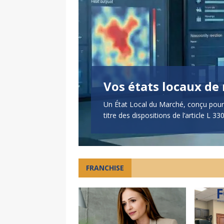
Vos états locaux de
’une marque en
Un État Local du Marché, conçu pour 
titre des dispositions de l’article L
FRANCHISE