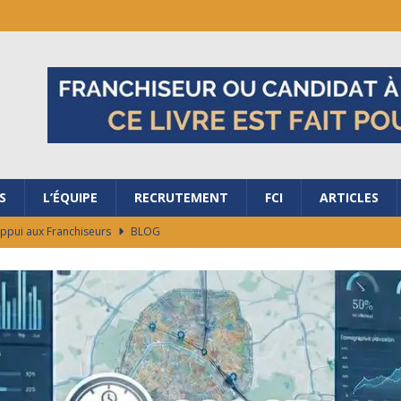
S
L’ÉQUIPE
RECRUTEMENT
FCI
ARTICLES
Appui aux Franchiseurs
BLOG
ubler les frontières avec nous ?
BLOG
salon de la Franchise à Bordeaux
BLOG
ES RAISONS DE REJOINDRE LA FRANCHISE AG+ ÉNERGIES !
ocaux de marché en 48h
BLOG